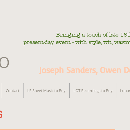
Bringing a touch of late
18t
present-day
event - with style, wit, war
IO
Joseph Sanders, Owen De
Contact
LP Sheet Music to Buy
LOT Recordings to Buy
Lonar
s