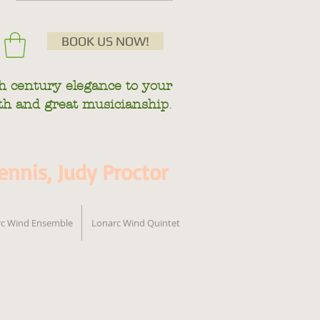
BOOK US NOW!
h century
elegance to your
.
mth and great musicianship
nnis, Judy Proctor
c Wind Ensemble
Lonarc Wind Quintet