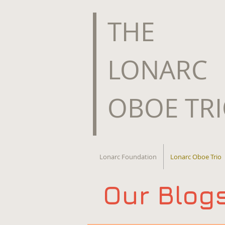
​THE
LONARC
OBOE TR
Lonarc Foundation
Lonarc Oboe Trio
Our Blog